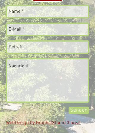
Senden
WebDesign by GraphicStudioCharvat