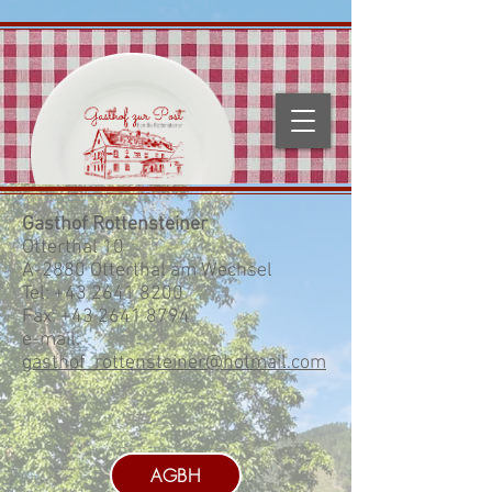
Gasthof Rottensteiner
Otterthal 10
A-2880 Otterthal am Wechsel
Tel:
+43 2641 8200
Fax:
+43 2641 8794
e-mail:
gasthof_rottensteiner@hotmail.com
AGBH